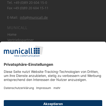
Tel. +49 (0)89 20 604 15-0
Fax +49 (0)89 20 604 15-11
E-Mail:
info@municall.de
MUNICALL
Home
Vertriebspartner
Bibliothek
Über Uns
News
Blog
Kontakt
SOCIAL MEDIA