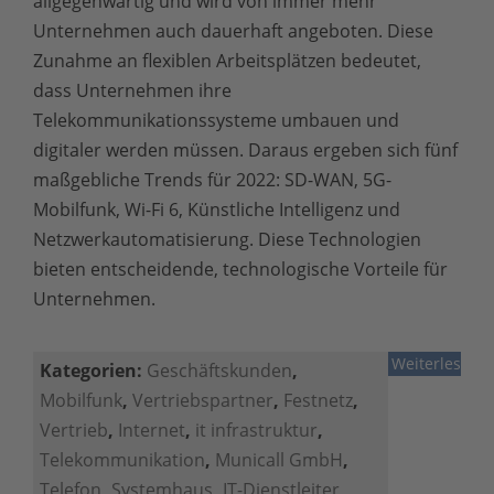
allgegenwärtig und wird von immer mehr
Unternehmen auch dauerhaft angeboten. Diese
Zunahme an flexiblen Arbeitsplätzen bedeutet,
dass Unternehmen ihre
Telekommunikationssysteme umbauen und
digitaler werden müssen. Daraus ergeben sich fünf
maßgebliche Trends für 2022: SD-WAN, 5G-
Mobilfunk, Wi-Fi 6, Künstliche Intelligenz und
Netzwerkautomatisierung. Diese Technologien
bieten entscheidende, technologische Vorteile für
Unternehmen.
Weiterlesen
Kategorien:
Geschäftskunden
,
Mobilfunk
,
Vertriebspartner
,
Festnetz
,
Vertrieb
,
Internet
,
it infrastruktur
,
Telekommunikation
,
Municall GmbH
,
Telefon
,
Systemhaus
,
IT-Dienstleiter
,