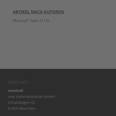
ARTIKEL NACH AUTOREN
Municall Team
(115)
KONTAKT
municall
new communication GmbH
Schatzbogen 62
81829 München