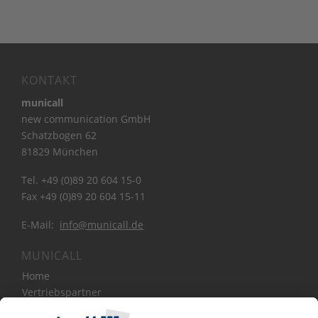
KONTAKT
municall
new communication GmbH
Schatzbogen 62
81829 München
Tel. +49 (0)89 20 604 15-0
Fax +49 (0)89 20 604 15-11
E-Mail:
info@municall.de
MUNICALL
Home
Vertriebspartner
Bibliothek