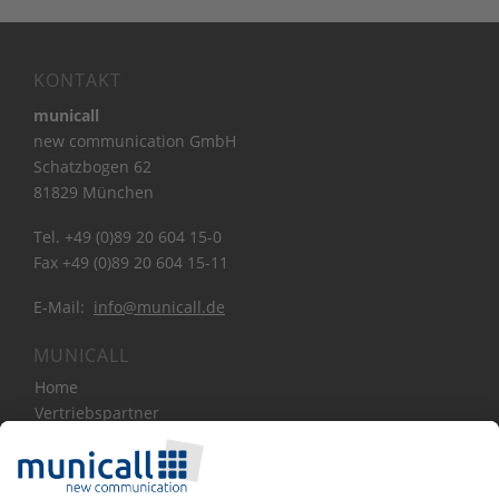
KONTAKT
municall
new communication GmbH
Schatzbogen 62
81829 München
Tel. +49 (0)89 20 604 15-0
Fax +49 (0)89 20 604 15-11
E-Mail:
info@municall.de
MUNICALL
Home
Vertriebspartner
Bibliothek
Über Uns
News