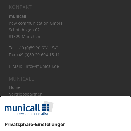
KONTAKT
municall
new communication GmbH
Schatzbogen 62
81829 München
Tel. +49 (0)89 20 604 15-0
Fax +49 (0)89 20 604 15-11
E-Mail:
info@municall.de
MUNICALL
Home
Vertriebspartner
Bibliothek
Über Uns
News
Blog
Kontakt