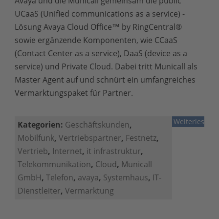
Avaya und die Municall gemeinsam die public
UCaaS (Unified communications as a service) -
Lösung Avaya Cloud Office™ by RingCentral®
sowie ergänzende Komponenten, wie CCaaS
(Contact Center as a service), DaaS (device as a
service) und Private Cloud. Dabei tritt Municall als
Master Agent auf und schnürt ein umfangreiches
Vermarktungspaket für Partner.
Weiterlesen
Kategorien:
Geschäftskunden
,
Mobilfunk
,
Vertriebspartner
,
Festnetz
,
Vertrieb
,
Internet
,
it infrastruktur
,
Telekommunikation
,
Cloud
,
Municall
GmbH
,
Telefon
,
avaya
,
Systemhaus
,
IT-
Dienstleiter
,
Vermarktung