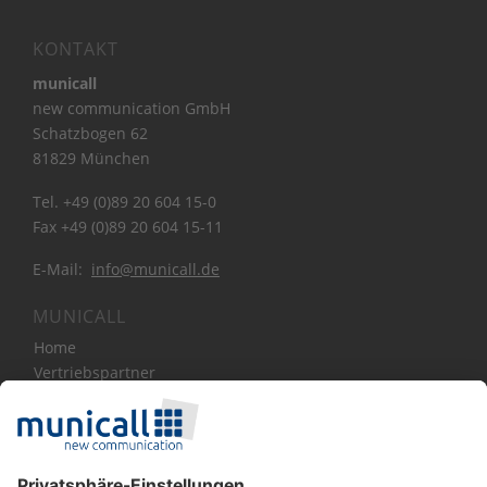
KONTAKT
municall
new communication GmbH
Schatzbogen 62
81829 München
Tel. +49 (0)89 20 604 15-0
Fax +49 (0)89 20 604 15-11
E-Mail:
info@municall.de
MUNICALL
Home
Vertriebspartner
Bibliothek
Über Uns
News
Blog