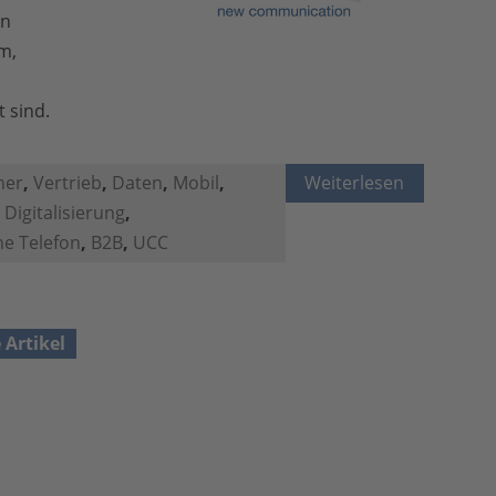
en
m,
 sind.
ner
,
Vertrieb
,
Daten
,
Mobil
,
Weiterlesen
,
Digitalisierung
,
e Telefon
,
B2B
,
UCC
e Artikel