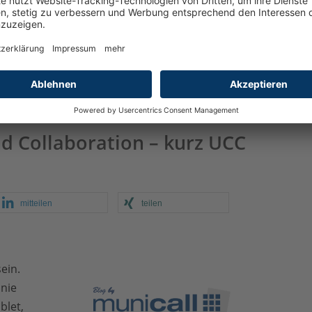
D
u
z
kommunikation
,
Cloud
,
Municall
Weiterlesen
w
a
d Collaboration – kurz UCC
mitteilen
teilen
sein.
onie
blet,