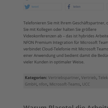
tweet
teilen
Telefonieren Sie mit Ihrem Geschäftspartner, 
Sie mit Kollegen oder halten Sie größere
Videokonferenzen ab – das ist hybrides Arbeit
NFON Premium Integration für Microsoft Tea
verbindet Cloud-Telefonie mit Microsoft Teams
einer Anwendung und bedient damit die Bedür
vieler Kunden in optimaler Weise.
Kategorien:
Vertriebspartner
,
Vertrieb
,
Tele
GmbH
,
nfon
,
Microsoft-Teams
,
UCC
Warum Placetel die Arbei