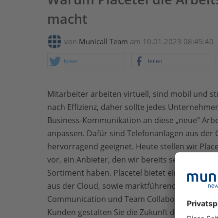
macht
von
Municall Team
am 10.01.2023 08:45:40
tweet
teilen
Mitarbeiter arbeiten virtuell, sind mobil und s
nach Effizienz, daher sollte jedes Unternehme
Business-Kommunikation an diese „neue“ Arbe
anpassen. Dafür sind Telefonanlagen aus der 
hervorragend geeignet. Heute stellen wir Place
vor, ein Anbieter, den wir bereits seit 2017 im
Sortiment haben. Placetel bietet eine Telefona
aus der Cloud, sowie marktführende Unified
Communication und Team Collaboration-Produkt
Kunden gestalten Sie die Zukunft der Busines