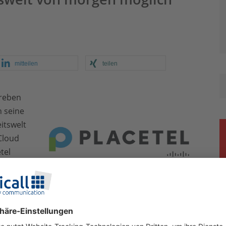
mitteilen
teilen
treben
n seine
itswelt
Cloud
tel
nlage
e. Mit dem Einsatz von Placetel bei Ihren
s-Kommunikation aktiv und profitieren vom