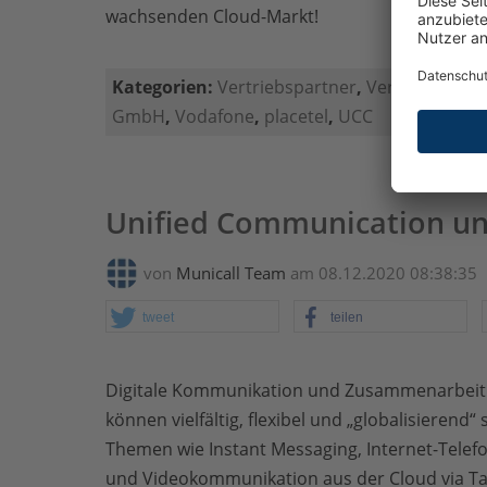
wachsenden Cloud-Markt!
Kategorien:
Vertriebspartner
,
Vertrieb
,
Tele
GmbH
,
Vodafone
,
placetel
,
UCC
Unified Communication un
von
Municall Team
am 08.12.2020 08:38:35
tweet
teilen
Digitale Kommunikation und Zusammenarbeit
können vielfältig, flexibel und „globalisierend“ 
Themen wie Instant Messaging, Internet-Telef
und Videokommunikation aus der Cloud via Ta