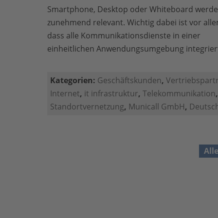
Smartphone, Desktop oder Whiteboard werd
zunehmend relevant. Wichtig dabei ist vor alle
dass alle Kommunikationsdienste in einer
einheitlichen Anwendungsumgebung integriert
Kategorien:
Geschäftskunden
,
Vertriebspart
Internet
,
it infrastruktur
,
Telekommunikation
Standortvernetzung
,
Municall GmbH
,
Deutsch
All