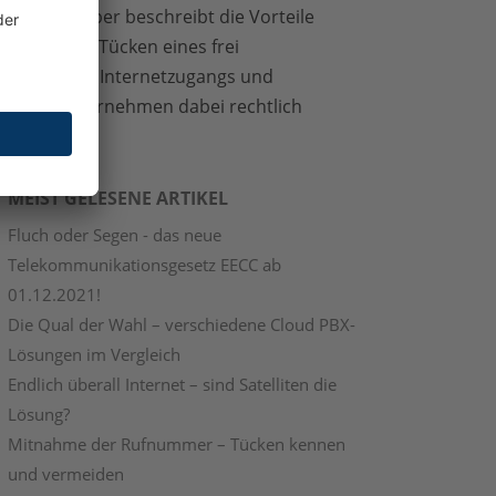
as Whitepaper beschreibt die Vorteile
nd auch die Tücken eines frei
ugänglichen Internetzugangs und
ie sich Unternehmen dabei rechtlich
bsichern.
MEIST GELESENE ARTIKEL
Fluch oder Segen - das neue
Telekommunikationsgesetz EECC ab
01.12.2021!
Die Qual der Wahl – verschiedene Cloud PBX-
Lösungen im Vergleich
Endlich überall Internet – sind Satelliten die
Lösung?
Mitnahme der Rufnummer – Tücken kennen
und vermeiden