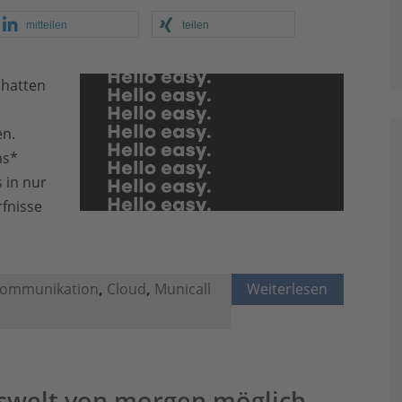
mitteilen
teilen
chatten
en.
ms*
 in nur
fnisse
kommunikation
,
Cloud
,
Municall
Weiterlesen
tswelt von morgen möglich