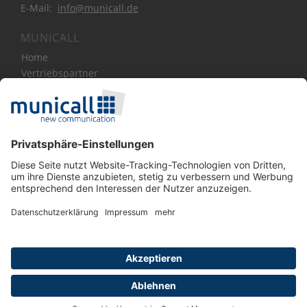
E-Mail:
info@municall.de
MUNICALL
Home
Vertriebspartner
Bibliothek
Über Uns
News
Blog
Kontakt
SOCIAL MEDIA
Impressum
|
Haftungsausschluss
|
Datenschutz
|
Cookies Einstellungen
|
AGB
| Copyright 2026 |
municall new communication GmbH