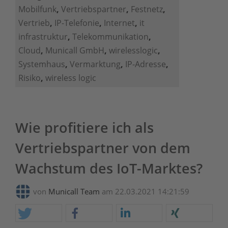
Mobilfunk
,
Vertriebspartner
,
Festnetz
,
Vertrieb
,
IP-Telefonie
,
Internet
,
it
infrastruktur
,
Telekommunikation
,
Cloud
,
Municall GmbH
,
wirelesslogic
,
Systemhaus
,
Vermarktung
,
IP-Adresse
,
Risiko
,
wireless logic
Wie profitiere ich als
Vertriebspartner von dem
Wachstum des IoT-Marktes?
von
Municall Team
am 22.03.2021 14:21:59