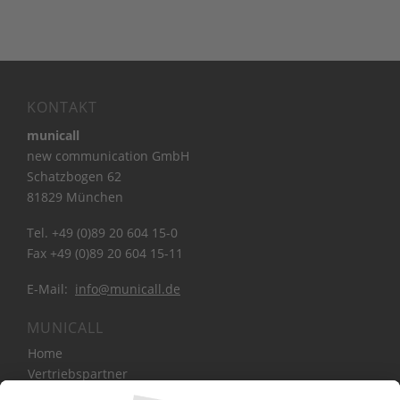
KONTAKT
municall
new communication GmbH
Schatzbogen 62
81829 München
Tel. +49 (0)89 20 604 15-0
Fax +49 (0)89 20 604 15-11
E-Mail:
info@municall.de
MUNICALL
Home
Vertriebspartner
Bibliothek