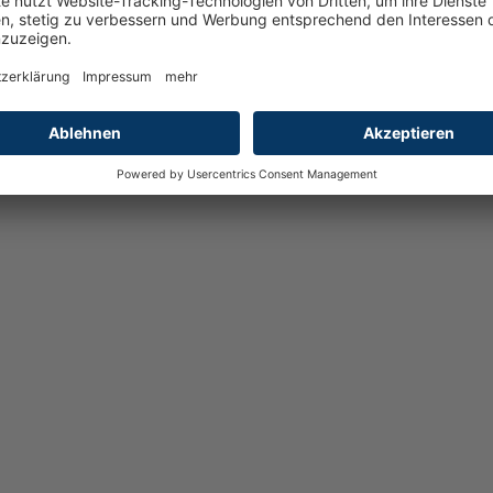
D
u
z
w
a