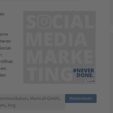
des
form
iteren
ocial-
n
röffnet
 ein
llen
kommunikation
,
Municall GmbH
,
Weiterlesen
ram
,
Xing