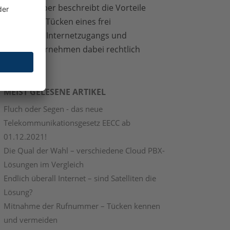
as Whitepaper beschreibt die Vorteile
nd auch die Tücken eines frei
ugänglichen Internetzugangs und
ie sich Unternehmen dabei rechtlich
bsichern.
MEIST GELESENE ARTIKEL
Fluch oder Segen - das neue
Telekommunikationsgesetz EECC ab
01.12.2021!
Die Qual der Wahl – verschiedene Cloud PBX-
Lösungen im Vergleich
Endlich überall Internet – sind Satelliten die
Lösung?
Mitnahme der Rufnummer – Tücken kennen
und vermeiden