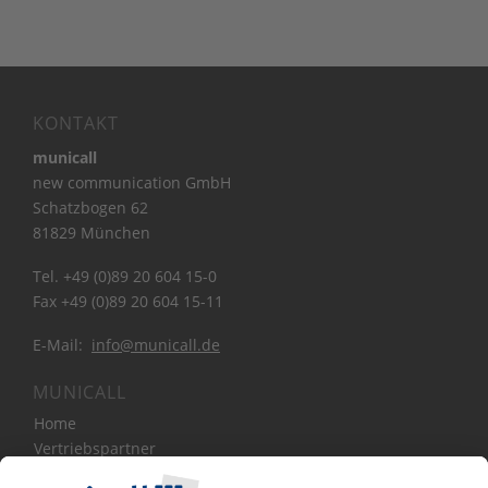
KONTAKT
municall
new communication GmbH
Schatzbogen 62
81829 München
Tel. +49 (0)89 20 604 15-0
Fax +49 (0)89 20 604 15-11
E-Mail:
info@municall.de
MUNICALL
Home
Vertriebspartner
Bibliothek