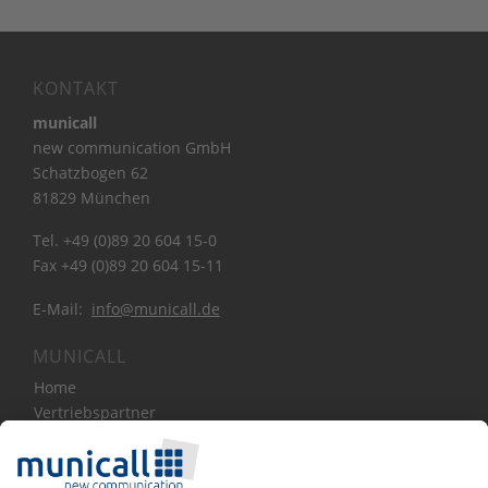
KONTAKT
municall
new communication GmbH
Schatzbogen 62
81829 München
Tel. +49 (0)89 20 604 15-0
Fax +49 (0)89 20 604 15-11
E-Mail:
info@municall.de
MUNICALL
Home
Vertriebspartner
Bibliothek
Über Uns
News