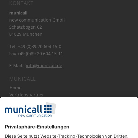
KONTAKT
municall
new communication GmbH
Schatzbogen 62
81829 München
Tel. +49 (0)89 20 604 15-0
Fax +49 (0)89 20 604 15-11
E-Mail:
info@municall.de
MUNICALL
Home
Vertriebspartner
Bibliothek
Über Uns
News
Blog
Kontakt