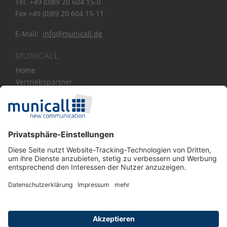
Tel. +49 (0)89 20 604 15-0
Fax +49 (0)89 20 604 15-11
E-Mail:
info@municall.de
MUNICALL
Home
Vertriebspartner
Bibliothek
Über Uns
News
Blog
Kontakt
SOCIAL MEDIA