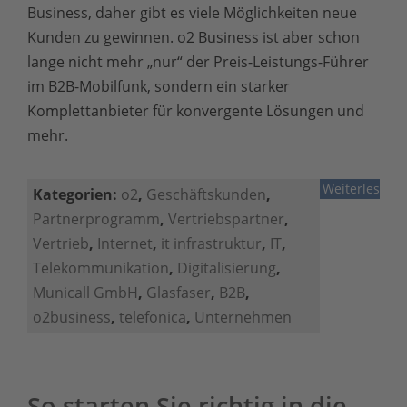
Business, daher gibt es viele Möglichkeiten neue
Kunden zu gewinnen. o2 Business ist aber schon
lange nicht mehr „nur“ der Preis-Leistungs-Führer
im B2B-Mobilfunk, sondern ein starker
Komplettanbieter für konvergente Lösungen und
mehr.
Weiterlesen
Kategorien:
o2
,
Geschäftskunden
,
Partnerprogramm
,
Vertriebspartner
,
Vertrieb
,
Internet
,
it infrastruktur
,
IT
,
Telekommunikation
,
Digitalisierung
,
Municall GmbH
,
Glasfaser
,
B2B
,
o2business
,
telefonica
,
Unternehmen
So starten Sie richtig in die