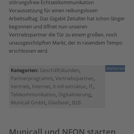
störungsfreie Echtzeitkommunikation
Voraussetzung für einen reibungslosen
Arbeitsalltag. Das Gigabit Zeitalter hat schon länger
begonnen und öffnet nun unseren
Vertriebspartner die Tür zu einem großen, noch
unausgeschöpften Markt, der in rasendem Tempo
erschlossen wird.
Weiterlesen
Kategorien:
Geschäftskunden
,
Partnerprogramm
,
Vertriebspartner
,
Vertrieb
,
Internet
,
it infrastruktur
,
IT
,
Telekommunikation
,
Digitalisierung
,
Municall GmbH
,
Glasfaser
,
B2B
Municall und NFON starten