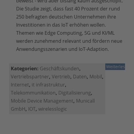
beweist - wird aber bislang kaum ausgeschöpft.
Die Studie zeigt, dass fast 40 Prozent der rund
250 befragten deutschen Unternehmen ihre
Investitionen in das IoT erhöhen wollen.
Themen wie Edge Computing, 5G und KI/ML
werden zunehmend relevant und fördern neue
Anwendungsszenarien und IoT-Adaption.
Weiterlesen
Kategorien:
Geschäftskunden
,
Vertriebspartner
,
Vertrieb
,
Daten
,
Mobil
,
Internet
,
it infrastruktur
,
Telekommunikation
,
Digitalisierung
,
Mobile Device Management
,
Municall
GmbH
,
IOT
,
wirelesslogic