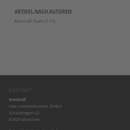
ARTIKEL NACH AUTOREN
Municall Team
(115)
KONTAKT
municall
new communication GmbH
Schatzbogen 62
81829 München